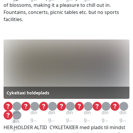
of blossoms, making it a pleasure to chill out in.
Fountains, concerts, picnic tables etc. but no sports
facilities.
Cykeltaxi holdeplads
Loa
Loa
Loa
Loa
Loa
Loa
Loa
din
din
din
din
din
din
din
Loa
g...
g...
g...
g...
g...
g...
g...
din
HER HOLDER ALTID CYKLETAXIER med plads til mindst
g...