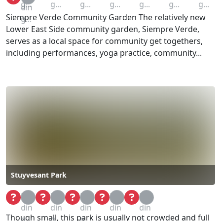
g...
g...
g...
g...
g...
g...
g...
din
Siempre Verde Community Garden The relatively new
g...
Lower East Side community garden, Siempre Verde,
serves as a local space for community get togethers,
including performances, yoga practice, community...
Stuyvesant Park
Loa
Loa
Loa
Loa
Loa
din
din
din
din
din
Though small, this park is usually not crowded and full
g...
g...
g...
g...
g...