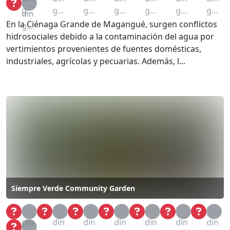
Loa
g...
g...
g...
g...
g...
g...
g...
din
En la Ciénaga Grande de Magangué, surgen conflictos
g...
hidrosociales debido a la contaminación del agua por
vertimientos provenientes de fuentes domésticas,
industriales, agrícolas y pecuarias. Además, l...
Siempre Verde Community Garden
Loa
Loa
Loa
Loa
Loa
Loa
Loa
din
din
din
din
din
din
din
Loa