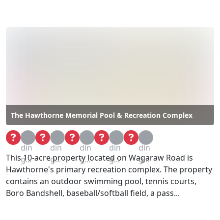
The Hawthorne Memorial Pool & Recreation Complex
Loa
Loa
Loa
Loa
Loa
din
din
din
din
din
This 10-acre property located on Wagaraw Road is
g...
g...
g...
g...
g...
Hawthorne's primary recreation complex. The property
contains an outdoor swimming pool, tennis courts,
Boro Bandshell, baseball/softball field, a pass...