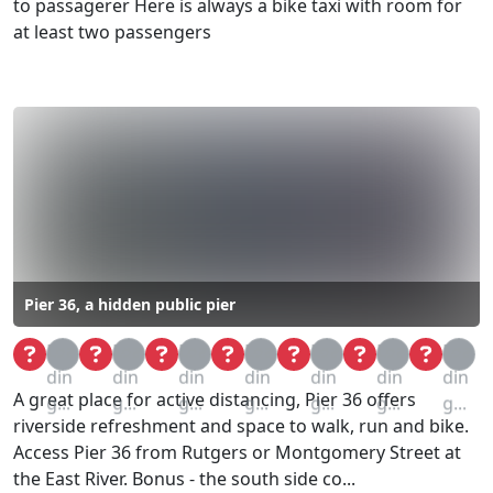
to passagerer Here is always a bike taxi with room for
at least two passengers
Pier 36, a hidden public pier
Loa
Loa
Loa
Loa
Loa
Loa
Loa
din
din
din
din
din
din
din
A great place for active distancing, Pier 36 offers
g...
g...
g...
g...
g...
g...
g...
riverside refreshment and space to walk, run and bike.
Access Pier 36 from Rutgers or Montgomery Street at
the East River. Bonus - the south side co...