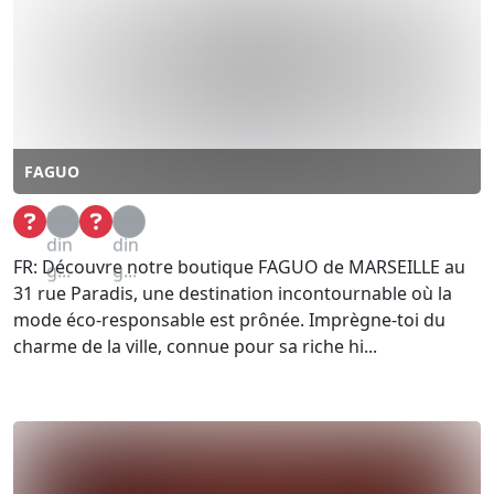
FAGUO
Loa
Loa
din
din
FR: Découvre notre boutique FAGUO de MARSEILLE au
g...
g...
31 rue Paradis, une destination incontournable où la
mode éco-responsable est prônée. Imprègne-toi du
charme de la ville, connue pour sa riche hi...