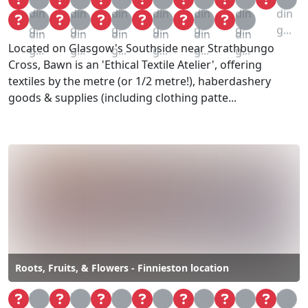
din
din
din
din
din
din
din
Loa
Loa
Loa
Loa
Loa
Loa
g...
g...
g...
g...
g...
g...
g...
din
din
din
din
din
din
Located on Glasgow's Southside near Strathbungo
g...
g...
g...
g...
g...
g...
Cross, Bawn is an 'Ethical Textile Atelier', offering
textiles by the metre (or 1/2 metre!), haberdashery
goods & supplies (including clothing patte...
Roots, Fruits, & Flowers - Finnieston location
Loa
Loa
Loa
Loa
Loa
Loa
Loa