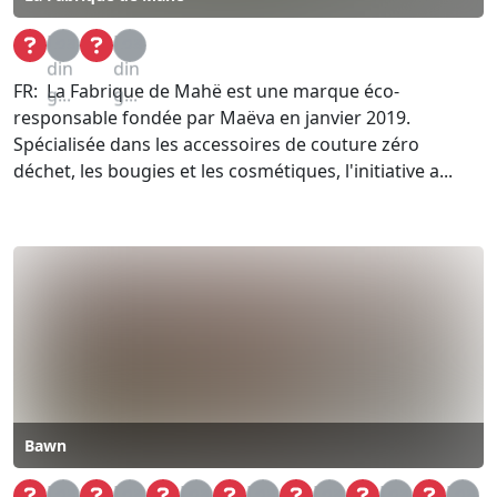
Loa
Loa
din
din
FR: La Fabrique de Mahë est une marque éco-
g...
g...
responsable fondée par Maëva en janvier 2019.
Spécialisée dans les accessoires de couture zéro
déchet, les bougies et les cosmétiques, l'initiative a...
Bawn
Loa
Loa
Loa
Loa
Loa
Loa
Loa