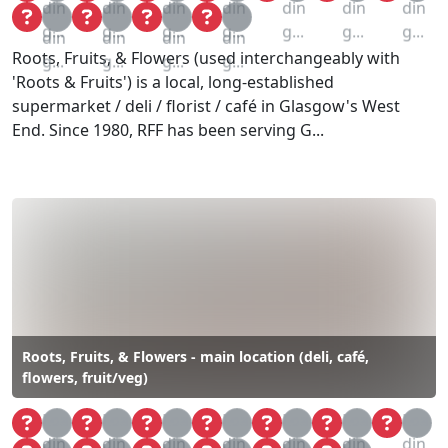
din
din
din
din
din
din
din
Loa
Loa
Loa
Loa
g...
g...
g...
g...
g...
g...
g...
din
din
din
din
Roots, Fruits, & Flowers (used interchangeably with
g...
g...
g...
g...
'Roots & Fruits') is a local, long-established
supermarket / deli / florist / café in Glasgow's West
End. Since 1980, RFF has been serving G...
Roots, Fruits, & Flowers - main location (deli, café,
flowers, fruit/veg)
Loa
Loa
Loa
Loa
Loa
Loa
Loa
din
din
din
din
din
din
din