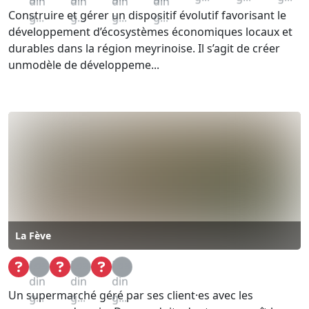
din
din
din
din
Construire et gérer un dispositif évolutif favorisant le
g...
g...
g...
g...
développement d’écosystèmes économiques locaux et
durables dans la région meyrinoise. Il s’agit de créer
unmodèle de développeme...
La Fève
Loa
Loa
Loa
din
din
din
Un supermarché géré par ses client·es avec les
g...
g...
g...