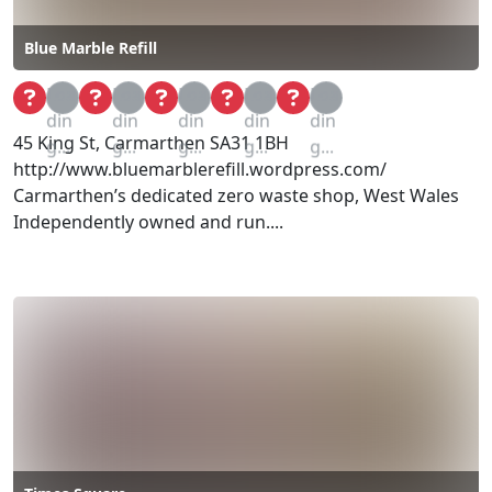
Blue Marble Refill
Loa
Loa
Loa
Loa
Loa
din
din
din
din
din
45 King St, Carmarthen SA31 1BH
g...
g...
g...
g...
g...
http://www.bluemarblerefill.wordpress.com/
Carmarthen’s dedicated zero waste shop, West Wales
Independently owned and run....