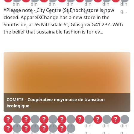
g...
g...
g...
g...
g...
g...
g...
din
din
din
din
din
din
din
*Please note - City Centre (St.Enoch) store is now
g...
g...
g...
g...
g...
g...
g...
closed. ApparelXChange has a new store in the
Southside, at 65 Nithsdale St, Glasgow G41 2PZ. With
the belief that sustainable fashion is for ev...
COMETE - Coopérative meyrinoise de transition
écologique
Loa
Loa
Loa
Loa
Loa
Loa
Loa
din
din
din
din
din
din
din
Loa
Loa
Loa
Loa
g...
g...
g...
g...
g...
g...
g...