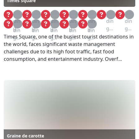
Times Square
Loa
Loa
Loa
Loa
Loa
Loa
Loa
din
din
din
din
din
din
din
Loa
Loa
Loa
Loa
Loa
g...
g...
g...
g...
g...
g...
g...
din
din
din
din
din
Times Square, one of the busiest tourist destinations in
g...
g...
g...
g...
g...
the world, faces significant waste management
challenges due to its high foot traffic, fast food
consumption, and entertainment industry. Overf...
Graine de carotte