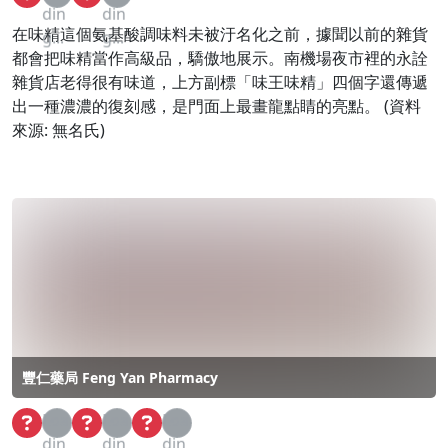
din
din
在味精這個氨基酸調味料未被汙名化之前，據聞以前的雜貨
g...
g...
都會把味精當作高級品，驕傲地展示。南機場夜市裡的永詮
雜貨店老得很有味道，上方副標「味王味精」四個字還傳遞
出一種濃濃的復刻感，是門面上最畫龍點睛的亮點。 (資料
來源: 無名氏)
豐仁藥局 Feng Yan Pharmacy
Loa
Loa
Loa
din
din
din