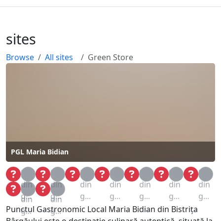
sites
Browse
All sites
Green Store
PGL Maria Bidian
Loa
Loa
Loa
Loa
Loa
Loa
Loa
din
din
din
din
din
din
din
Loa
Loa
g...
g...
g...
g...
g...
g...
g...
din
din
Punctul Gastronomic Local Maria Bidian din Bistrița
g...
g...