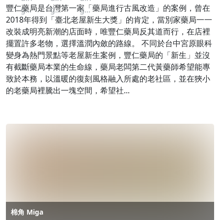
豐仁藥局是台灣第一家「藥局進行古風改造」的案例，曾在
g...
g...
g...
2018年得到「臺北老屋新生大獎」的肯定，當別家藥局一一
改裝成明亮新潮的店面時，唯豐仁藥局反其道而行，在店裡
擺置許多老物，選擇溫潤內斂的路線。 不同於台中宮原眼科
變身為熱門景點等老屋新生案例，豐仁藥局的「新生」並沒
有截斷藥局本業的生命線，藥局老闆第二代黃藥師希望能專
致於本務，以溫暖的復刻風格融入所處的老社區，並在狹小
的老藥局裡騰出一塊空間，希望社...
棉角 Miga