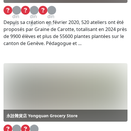
Loa
Loa
Loa
din
din
din
Depuis sa création en février 2020, 520 ateliers ont été
g...
g...
g...
proposés par Graine de Carotte, totalisant en 2024 près
de 9900 élèves et plus de 55600 plantes plantées sur le
canton de Genève. Pédagogue et ...
永詮雜貨店 Yongquan Grocery Store
Loa
Loa