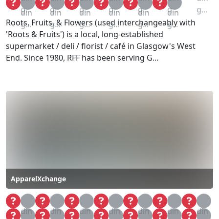
Loa
Loa
Loa
Loa
Loa
Loa
g...
g...
g...
g...
g...
g...
g...
din
din
din
din
din
din
Roots, Fruits, & Flowers (used interchangeably with
g...
g...
g...
g...
g...
g...
'Roots & Fruits') is a local, long-established
supermarket / deli / florist / café in Glasgow's West
End. Since 1980, RFF has been serving G...
ApparelXchange
Loa
Loa
Loa
Loa
Loa
Loa
Loa
din
din
din
din
din
din
din
Loa
Loa
Loa
Loa
Loa
Loa
Loa