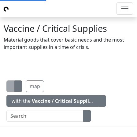
Vaccine / Critical Supplies
Material goods that cover basic needs and the most
important supplies in a time of crisis.
map
with the
Vaccine / Critical Supplies
icon