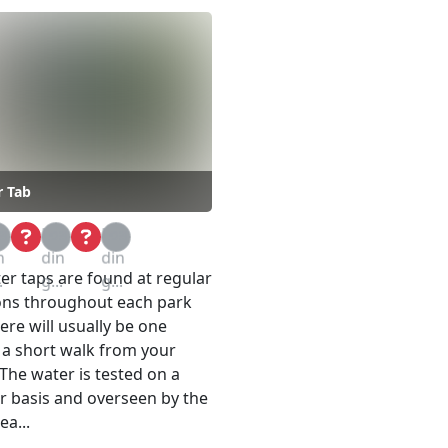
 Tab
a
Loa
Loa
n
din
din
r taps are found at regular
.
g...
g...
ons throughout each park
ere will usually be one
 a short walk from your
 The water is tested on a
r basis and overseen by the
ea...