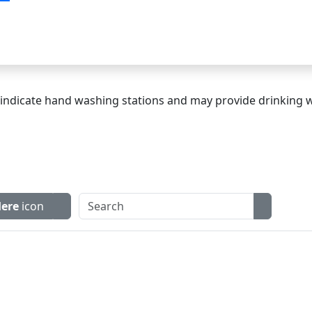
e
indicate hand washing stations and may provide drinking wa
ere
icon