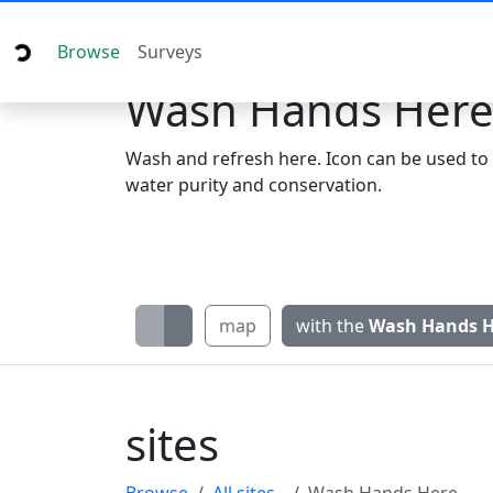
Browse
Surveys
Wash Hands Her
Wash and refresh here. Icon can be used to 
water purity and conservation.
map
with the
Wash Hands H
sites
Browse
All sites
Wash Hands Here