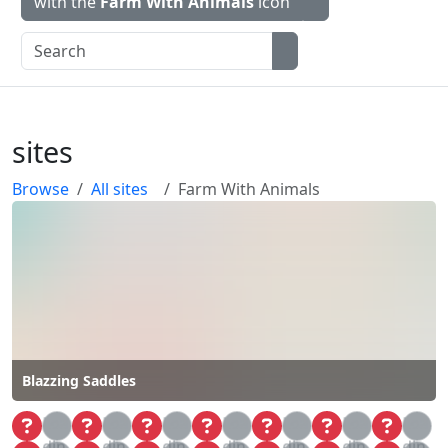
with the
Farm With Animals
icon
sites
Browse
All sites
Farm With Animals
Blazzing Saddles
Loa
Loa
Loa
Loa
Loa
Loa
Loa
din
din
din
din
din
din
din