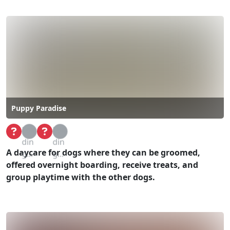
Puppy Paradise
Loa
Loa
din
din
A daycare for dogs where they can be groomed,
g...
g...
offered overnight boarding, receive treats, and
group playtime with the other dogs.