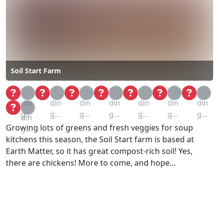
Soil Start Farm
Loa
Loa
Loa
Loa
Loa
Loa
Loa
din
din
din
din
din
din
din
Loa
g...
g...
g...
g...
g...
g...
g...
din
Growing lots of greens and fresh veggies for soup
g...
kitchens this season, the Soil Start farm is based at
Earth Matter, so it has great compost-rich soil! Yes,
there are chickens! More to come, and hope...