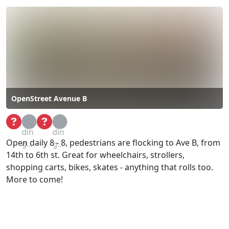
OpenStreet Avenue B
Loa
Loa
din
din
Open daily 8 - 8, pedestrians are flocking to Ave B, from
g...
g...
14th to 6th st. Great for wheelchairs, strollers,
shopping carts, bikes, skates - anything that rolls too.
More to come!