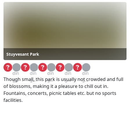
Stuyvesant Park
Loa
Loa
Loa
Loa
Loa
din
din
din
din
din
Though small, this park is usually not crowded and full
g...
g...
g...
g...
g...
of blossoms, making it a pleasure to chill out in.
Fountains, concerts, picnic tables etc. but no sports
facilities.