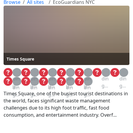
Browse
All sites
EcoGuardians NYC
Times Square
Loa
Loa
Loa
Loa
Loa
Loa
Loa
din
din
din
din
din
din
din
Loa
Loa
Loa
Loa
Loa
g...
g...
g...
g...
g...
g...
g...
din
din
din
din
din
Times Square, one of the busiest tourist destinations in
g...
g...
g...
g...
g...
the world, faces significant waste management
challenges due to its high foot traffic, fast food
consumption, and entertainment industry. Overf...