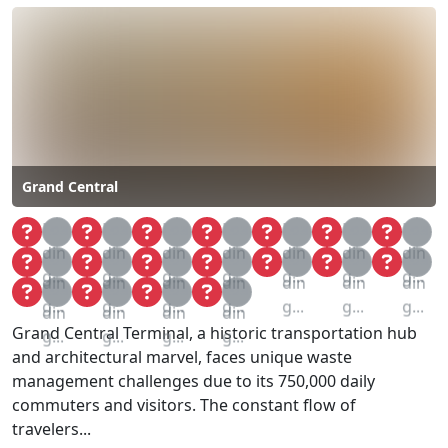
Grand Central
Loa
Loa
Loa
Loa
Loa
Loa
Loa
din
din
din
din
din
din
din
Loa
Loa
Loa
Loa
Loa
Loa
Loa
g...
g...
g...
g...
g...
g...
g...
din
din
din
din
din
din
din
Loa
Loa
Loa
Loa
g...
g...
g...
g...
g...
g...
g...
din
din
din
din
Grand Central Terminal, a historic transportation hub
g...
g...
g...
g...
and architectural marvel, faces unique waste
management challenges due to its 750,000 daily
commuters and visitors. The constant flow of
travelers...