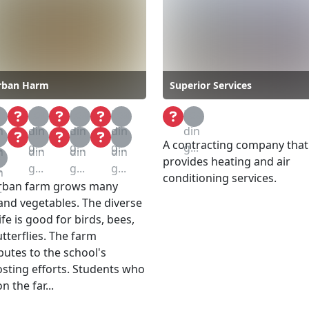
rban Harm
Superior Services
a
Loa
Loa
Loa
Loa
n
din
din
din
din
a
Loa
Loa
Loa
A contracting company that
.
g...
g...
g...
g...
n
din
din
din
a
provides heating and air
.
g...
g...
g...
n
conditioning services.
urban farm grows many
.
 and vegetables. The diverse
ife is good for birds, bees,
tterflies. The farm
butes to the school's
ting efforts. Students who
n the far...