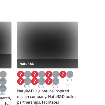
NatuR&D
Loa
Loa
Loa
Loa
Loa
din
din
din
din
din
Loa
Loa
Loa
Loa
g...
g...
g...
g...
g...
din
din
din
din
Loa
NatuR&D is a nature-inspired
g...
g...
g...
g...
din
design company. NatuR&D builds
search,
g...
partnerships, facilitates
e that