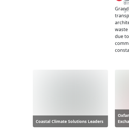
di
Grand 
g..
transp
archit
waste
due to
commut
consta
Oxfam
Coastal Climate Solutions Leaders
Excha