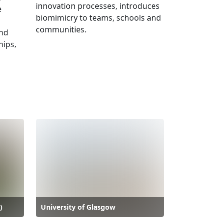
innovation processes, introduces
e
biomimicry to teams, schools and
communities.
and
hips,
)
University of Glasgow