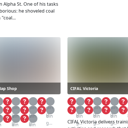
 Alpha St. One of his tasks
borious: he shoveled coal
"coal...
Map Shop
CIFAL Victoria
a
Loa
Loa
Loa
Loa
Loa
Loa
n
din
din
din
din
din
din
a
Loa
Loa
Loa
Loa
Loa
Loa
.
g...
g...
g...
g...
g...
g...
n
din
din
din
din
din
din
a
Loa
Loa
CIFAL Victoria delivers train
.
g...
g...
g...
g...
g...
g...
n
din
din