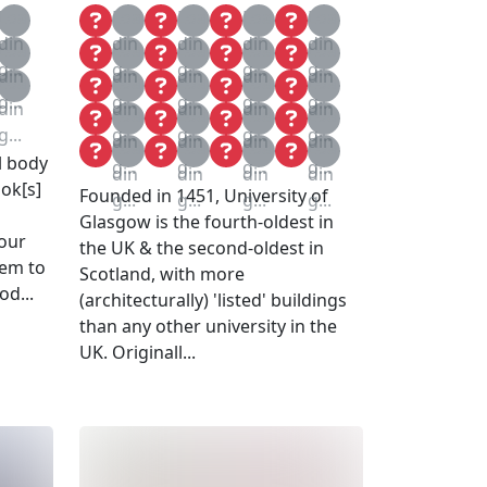
Loa
Loa
Loa
Loa
Loa
din
din
din
din
din
Loa
Loa
Loa
Loa
Loa
g...
g...
g...
g...
g...
din
din
din
din
din
Loa
Loa
Loa
Loa
Loa
g...
g...
g...
g...
g...
din
din
din
din
din
Loa
Loa
Loa
Loa
g...
g...
g...
g...
g...
din
din
din
din
Loa
Loa
Loa
Loa
al body
g...
g...
g...
g...
din
din
din
din
ook[s]
Founded in 1451, University of
g...
g...
g...
g...
Glasgow is the fourth-oldest in
 our
the UK & the second-oldest in
hem to
Scotland, with more
od...
(architecturally) 'listed' buildings
than any other university in the
UK. Originall...