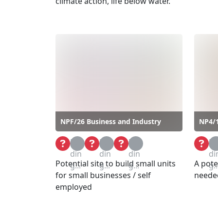
climate action, life below water.
NPF/26 Business and Industry
NP4/1
Loa
Loa
Loa
Lo
din
din
din
di
Potential site to build small units
A pote
g...
g...
g...
g..
for small businesses / self
neede
employed