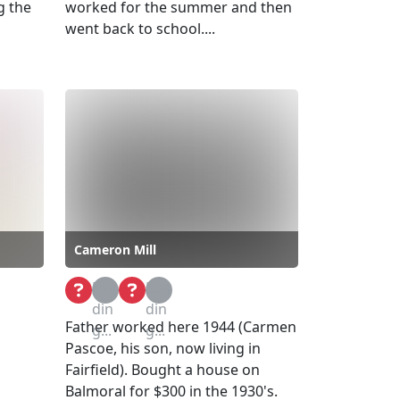
g the
worked for the summer and then
went back to school....
Cameron Mill
Loa
Loa
din
din
Father worked here 1944 (Carmen
g...
g...
Pascoe, his son, now living in
Fairfield). Bought a house on
Balmoral for $300 in the 1930's.