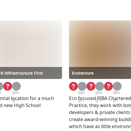
8 Infrastructure First
Ecotecture
a
Loa
Loa
Loa
Loa
n
din
din
din
din
ntial location for a much
Eco focused RIBA Chartered
.
g...
g...
g...
g...
d new High School
Practice, they work with bo
developers & private clients
create award-winning build
which have as little enviro