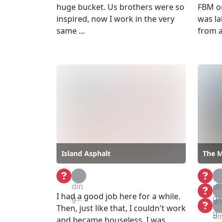
huge bucket. Us brothers were so
FBM on
inspired, now I work in the very
was la
same ...
from a 
Island Asphalt
The 
Loa
Lo
din
di
Lo
I had a good job here for a while.
g...
g..
di
Lo
Then, just like that, I couldn't work
g..
di
and became houseless. I was