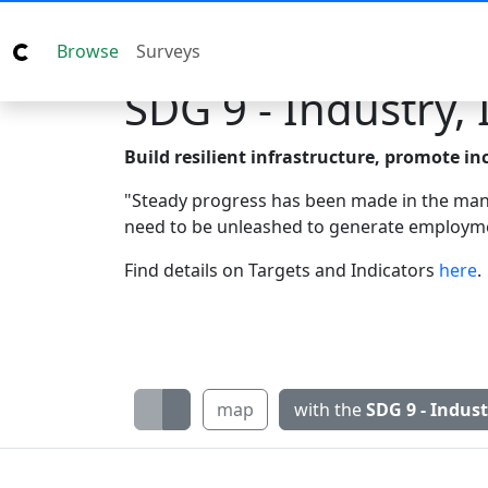
Browse
Surveys
SDG 9 - Industry,
Build resilient infrastructure, promote in
"Steady progress has been made in the manuf
need to be unleashed to generate employment
Find details on Targets and Indicators
here
.
map
with the
SDG 9 - Indus