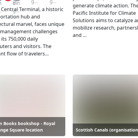
n
din
generate climate action. Th
Central Terminal, a historic
.
g...
Pacific Institute for Climate
ortation hub and
Solutions aims to catalyze 
ectural marvel, faces unique
mobilize research, partners
 management challenges
and ...
 its 750,000 daily
ers and visitors. The
nt flow of travelers...
 Books bookshop - Royal
nge Square location
Scottish Canals (organisation