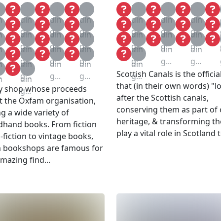
a
Loa
Loa
Loa
Loa
Loa
Loa
n
din
din
din
din
din
din
a
Loa
Loa
Loa
Loa
Loa
Loa
.
g...
g...
g...
g...
g...
g...
n
din
din
din
din
din
din
a
Loa
Loa
Loa
Loa
Loa
Loa
.
g...
g...
g...
g...
g...
g...
n
din
din
din
din
din
din
a
Loa
Loa
Loa
Loa
.
g...
g...
g...
g...
g...
g...
n
din
din
din
din
a
Loa
Scottish Canals is the offici
.
g...
g...
g...
g...
n
din
that (in their own words) "l
ty shop whose proceeds
.
g...
after the Scottish canals,
t the Oxfam organisation,
conserving them as part of
ng a wide variety of
heritage, & transforming t
hand books. From fiction
play a vital role in Scotland t
-fiction to vintage books,
 bookshops are famous for
amazing find...