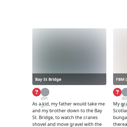
Bay St Bridge
FBM (
Loa
Lo
din
di
As a kid, my father would take me
My gr
g...
g..
and my brother down to the Bay
Scotla
St. Bridge, to watch the cranes
bungal
shovel and move gravel with the
therea