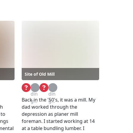
Site of Old Mill
Loa
Loa
din
din
Back in the '50's, it was a mill. My
g...
g...
th
dad worked through the
 to
depression as planer mill
ings
foreman. I started working at 14
nmental
at a table bundling lumber. I