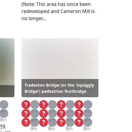
(Note: This area has since been
redeveloped and Cameron Mill is
no longer...
Tradeston Bridge (or the 'Squiggly
Bridge') pedestrian footbridge
Loa
Loa
Loa
Loa
Loa
din
din
din
din
din
Loa
Loa
Loa
Loa
Loa
g...
g...
g...
g...
g...
din
din
din
din
din
Loa
Loa
Loa
Loa
ing
g...
g...
g...
g...
g...
din
din
din
din