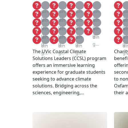
Loa
Loa
Loa
Loa
Lo
din
din
din
din
di
Loa
Loa
Loa
Loa
Lo
g...
g...
g...
g...
g..
din
din
din
din
di
Loa
Loa
Loa
Loa
Lo
g...
g...
g...
g...
g..
din
din
din
din
di
Loa
Loa
Loa
Loa
Lo
g...
g...
g...
g...
g..
din
din
din
din
di
Loa
Loa
Loa
Lo
g...
g...
g...
g...
g..
din
din
din
di
The UVic Coastal Climate
Chari
g...
g...
g...
g..
Solutions Leaders (CCSL) program
benefi
offers an immersive learning
offeri
experience for graduate students
second
seeking to advance climate
to non
solutions. Bridging across the
Oxfam
sciences, engineering,...
their 