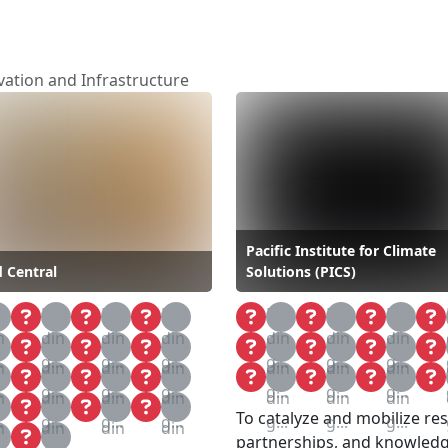
vation and Infrastructure
Pacific Institute for Climate
 Central
Solutions (PICS)
a
Loa
Loa
Loa
Loa
Loa
Loa
n
din
din
din
din
din
din
a
Loa
Loa
Loa
Loa
Loa
Loa
.
g...
g...
g...
g...
g...
g...
n
din
din
din
din
din
din
a
Loa
Loa
Loa
Loa
Loa
Loa
.
g...
g...
g...
g...
g...
g...
n
din
din
din
din
din
din
a
Loa
Loa
Loa
To catalyze and mobilize re
.
g...
g...
g...
g...
g...
g...
n
din
din
din
a
Loa
partnerships, and knowledg
.
g...
g...
g...