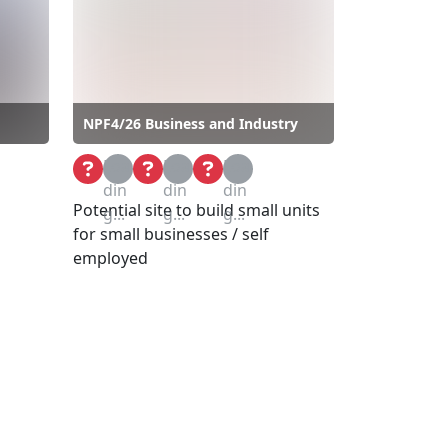
NPF4/26 Business and Industry
Loa
Loa
Loa
din
din
din
Potential site to build small units
g...
g...
g...
for small businesses / self
employed