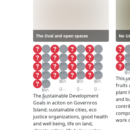
The Oval and open spaces
No U
Loa
Loa
Loa
Loa
Lo
din
din
din
din
di
Loa
Loa
Loa
Loa
Lo
g...
g...
g...
g...
g..
din
din
din
din
di
Loa
Loa
Loa
Loa
Lo
g...
g...
g...
g...
g..
din
din
din
din
di
Loa
Loa
Loa
Loa
This 
g...
g...
g...
g...
g..
din
din
din
din
Loa
fruits
g...
g...
g...
g...
din
plant l
The Sustainable Development
g...
and bu
Goals in aciton on Governros
contri
Island; sustainable cities, eco
compos
justice organizations, good health
work o
and well being, life on land,