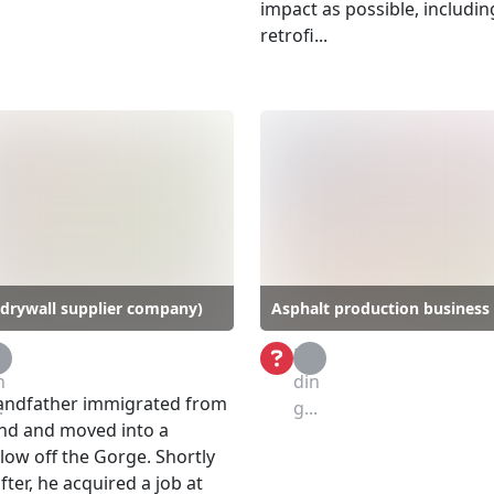
impact as possible, includin
retrofi...
drywall supplier company)
Asphalt production business
a
Loa
n
din
andfather immigrated from
.
g...
nd and moved into a
ow off the Gorge. Shortly
fter, he acquired a job at