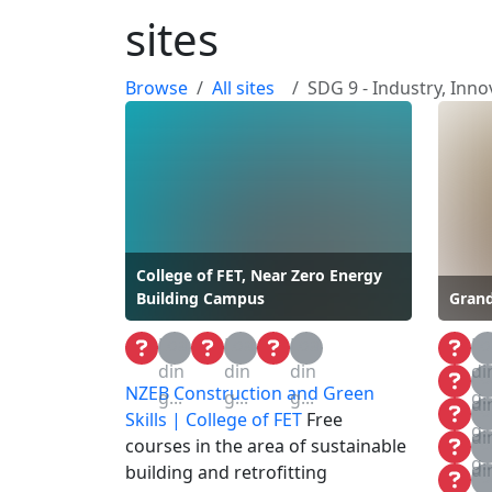
sites
Browse
All sites
SDG 9 - Industry, Inno
College of FET, Near Zero Energy
Building Campus
Grand
Loa
Loa
Loa
Lo
din
din
din
di
Lo
NZEB Construction and Green
g...
g...
g...
g..
di
Lo
Skills | College of FET
Free
g..
di
Lo
courses in the area of sustainable
g..
di
building and retrofitting
Lo
g..